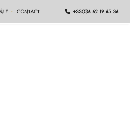
Ù ?
CONTACT
+33(0)6 62 19 65 36