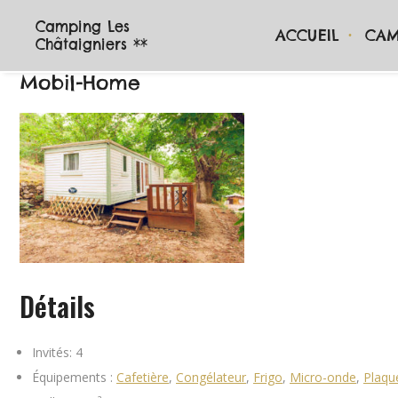
Camping Les
ACCUEIL
CAM
Châtaigniers **
Mobil-Home
Détails
Invités:
4
Équipements :
Cafetière
,
Congélateur
,
Frigo
,
Micro-onde
,
Plaqu