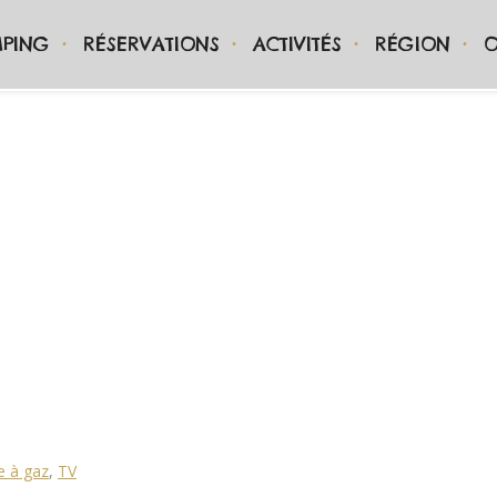
PING
RÉSERVATIONS
ACTIVITÉS
RÉGION
O
e à gaz
,
TV