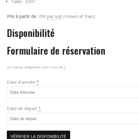
Taille :
22m²
Prix à partir de:
70
€
par nuit
(+taxes et frais)
Disponibilité
Formulaire de réservation
Les champs obligatoires sont suivis de
*
Date d'arrivée
*
Date de départ
*