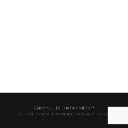
CAMPING LES CHÂTAIGNIERS**
LA CROZE - 07190 SAINT-SAUVEUR-DE-MONTAGUT - FRANCE