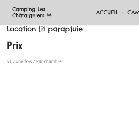
Camping Les
ACCUEIL
CAM
Châtaigniers **
Location lit parapluie
Prix
5
€
/ une fois / Par chambre