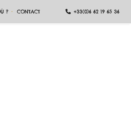
Ù ?
CONTACT
+33(0)6 62 19 65 36